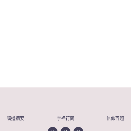
講道摘要
字裡行間
信仰百題