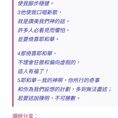
使我腳步穩健。
3他使我口唱新歌，
就是讚美我們神的話。
許多人必看見而懼怕，
並要倚靠耶和華。
4那倚靠耶和華、
不理會狂傲和偏向虛假的，
這人有福了！
5耶和華－我的神啊，你所行的奇事
和你為我們設想的計劃，多到無法盡述；
若要述說陳明，不可勝數。
讀經分享：