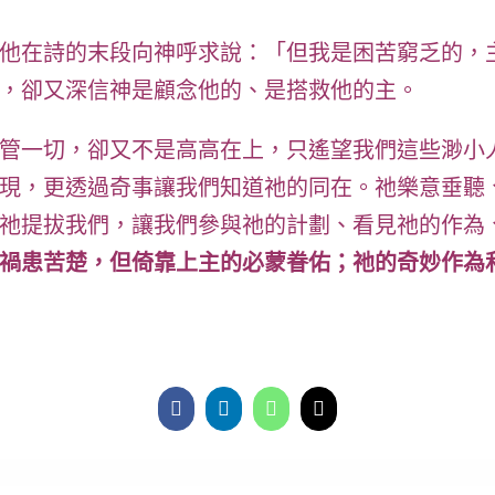
他在詩的末段向神呼求說：「但我是困苦窮乏的，
，卻又深信神是顧念他的、是搭救他的主。
管一切，卻又不是高高在上，只遙望我們這些渺小
現，更透過奇事讓我們知道祂的同在。祂樂意垂聽
祂提拔我們，讓我們參與祂的計劃、看見祂的作為
禍患苦楚，但倚靠上主的必蒙眷佑；祂的奇妙作為