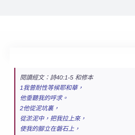
閱讀經文：詩40:1-5 和修本
1我曾耐性等候耶和華，
他垂聽我的呼求。
2他從泥坑裏，
從淤泥中，把我拉上來，
使我的腳立在磐石上，