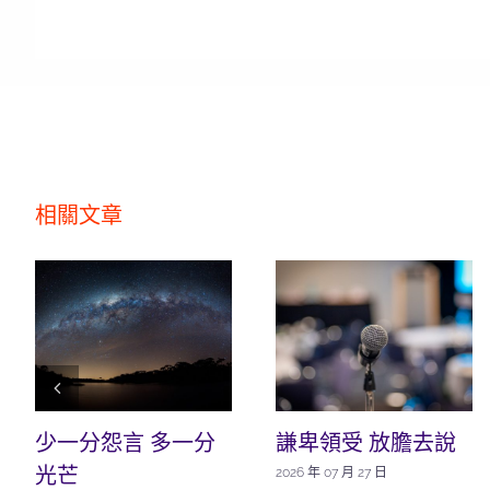
相關文章
少一分怨言 多一分
謙卑領受 放膽去說
光芒
2026 年 07 月 27 日