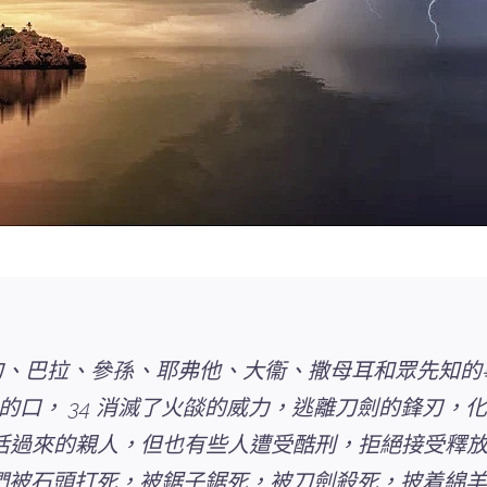
甸、巴拉、參孫、耶弗他、大衞、撒母耳和眾先知的事
的口， 34 消滅了火燄的威力，逃離刀劍的鋒刃，
復活過來的親人，但也有些人遭受酷刑，拒絕接受釋放
 他們被石頭打死，被鋸子鋸死，被刀劍殺死，披着綿