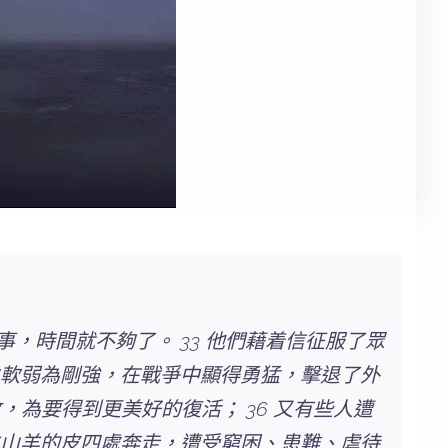
，時間就不夠了。 33 他們藉着信征服了眾
化軟弱為剛強，在戰爭中顯得勇猛，擊退了外
，為要得到更美好的復活； 36 又有些人遭
羊山羊的皮四處奔走，遭受窮困、患難、虐待