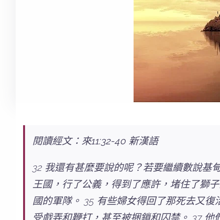
閱讀經文：來11:32-40 新漢語
32 我還有甚麼要說的呢？若要繼續數說基
王國，行了公義，得到了應許，堵住了獅子
國的軍隊。 35 有些婦女得回了那死去又
受戲弄和鞭打，甚至被捆鎖和囚禁。 37