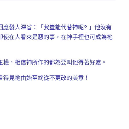
回應發人深省：
「我豈能代替神呢? 」
他沒有
即使在人看來是惡的事，在神手裡也可成為祂
主權，相信神所作的都為要叫他得著好處。
看得見祂由始至終從不更改的美意！