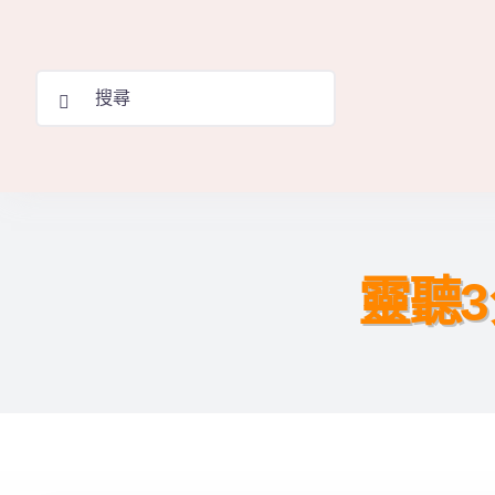
Skip
to
Search
content
for:
靈聽3