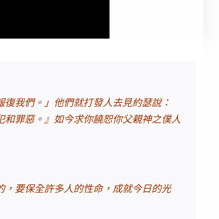
報復我們。」他們就打發人去見約瑟說：
犯和罪惡。』如今求你饒恕你父親神之僕人
的，要保全許多人的性命，成就今日的光