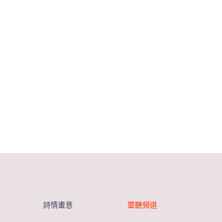
詩情畫意
靈聽頻道