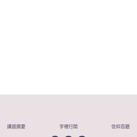
講道摘要
字裡行間
信仰百題