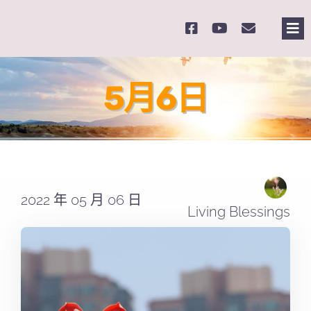
Skip
to
Tog
content
Nav
主
5月6日
關
奉
2022 年 05 月 06 日
課
Living Blessings
Se
for