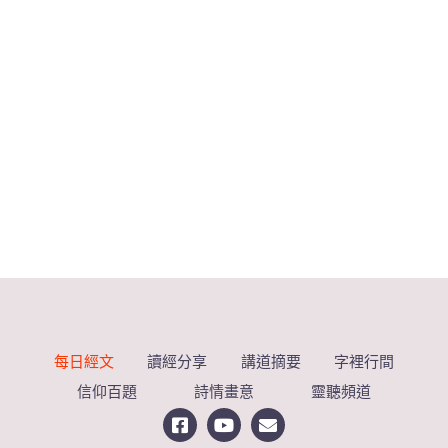
每日經文
讀經分享
講道摘要
字裡行間
信仰百題
詩情畫意
靈聽頻道