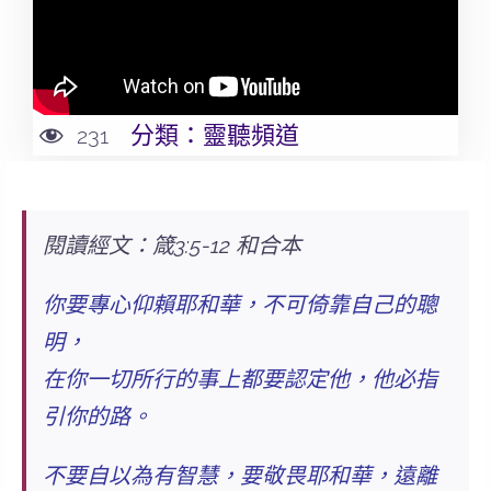
分類：
靈聽頻道
231
閱讀經文：箴3:5-12 和合本
你要專心仰賴耶和華，
不可倚靠自己的聰
明
，
在你一切所行的事上都要認定他，他必指
引你的路。
不要自以為有智慧
，要敬畏耶和華，遠離