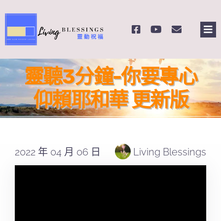
Skip
to
Tog
content
Nav
主頁
靈聽3分鐘-你要專心
關於我們
仰賴耶和華 更新版
奉獻支持
2022 年 04 月 06 日
Living Blessings
課程報名
Search
for: