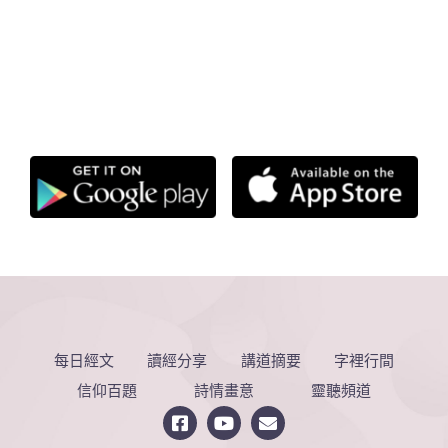
每日經文
讀經分享
講道摘要
字裡行間
信仰百題
詩情畫意
靈聽頻道