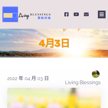
Skip
to
Tog
content
Nav
主頁
4月3日
關於我們
奉獻支持
課程報名
2022 年 04 月 03 日
Living Blessings
Search
for: