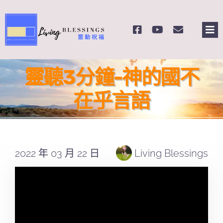
Skip
to
Tog
content
Nav
主頁
靈聽3分鐘-神的國不
關於我們
在乎言語
奉獻支持
2022 年 03 月 22 日
Living Blessings
課程報名
Search
for: