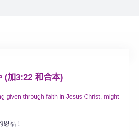
3:22 和合本)
g given through faith in Jesus Christ, might
的恩福！