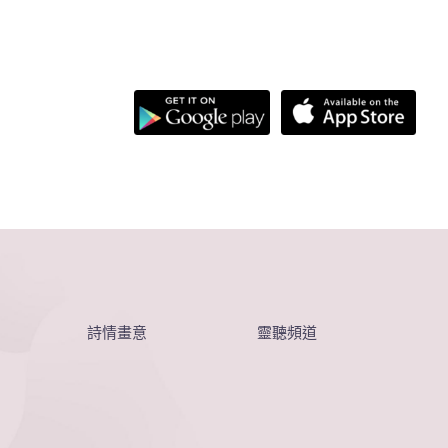
詩情畫意
靈聽頻道