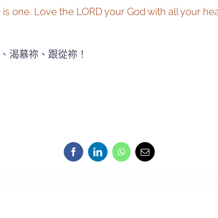
s one. Love the LORD your God with all your heart
、渴慕祢、跟從祢！