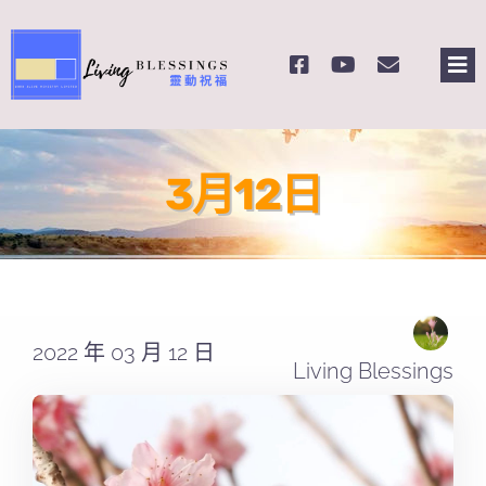
Skip
to
Tog
content
Nav
主頁
3月12日
關於我們
奉獻支持
課程報名
2022 年 03 月 12 日
Living Blessings
Search
for: