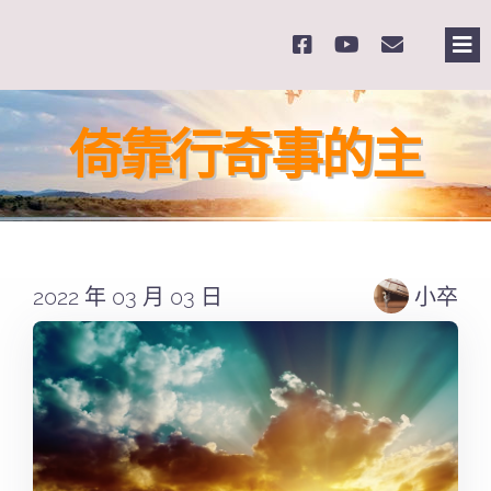
Skip
to
Tog
content
Nav
主
倚靠行奇事的主
關
奉
2022 年 03 月 03 日
小卒
課
Se
for