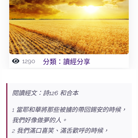
1290
分類：
讀經分享
閱讀經文：詩126 和合本
1 當耶和華將那些被擄的帶回錫安的時候，
我們好像做夢的人。
2 我們滿口喜笑、滿舌歡呼的時候，