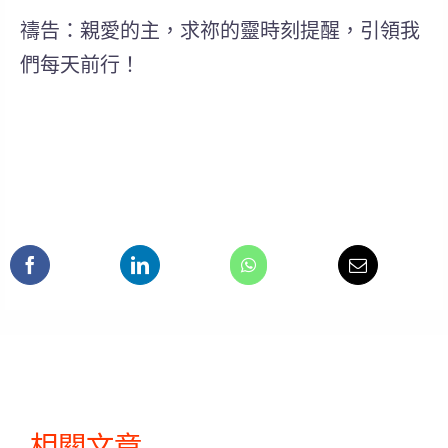
禱告：親愛的主，求祢的靈時刻提醒，引領我
們每天前行！
相關文章