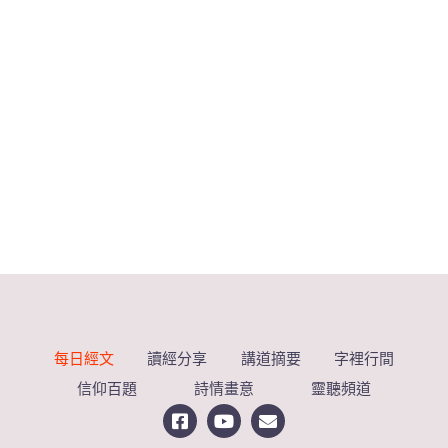
每日經文
讀經分享
講道摘要
字裡行間
信仰百題
詩情畫意
靈聽頻道