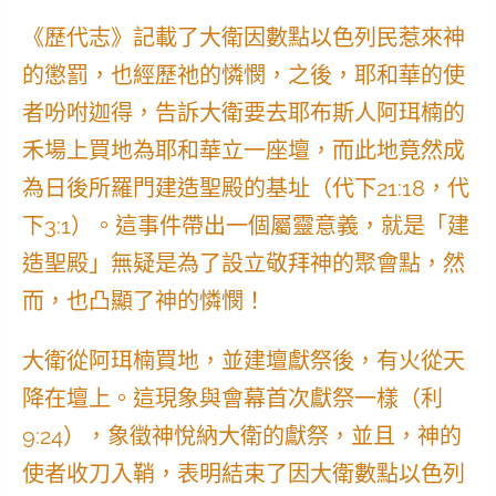
《歷代志》記載了大衛因數點以色列民惹來神
的懲罰，也經歷祂的憐憫，之後，耶和華的使
者吩咐迦得，告訴大衛要去耶布斯人阿珥楠的
禾場上買地為耶和華立一座壇，而此地竟然成
為日後所羅門建造聖殿的基址（代下21:18，代
下3:1）。這事件帶出一個屬靈意義，就是「建
造聖殿」無疑是為了設立敬拜神的聚會點，然
而，也凸顯了神的憐憫！
大衛從阿珥楠買地，並建壇獻祭後，有火從天
降在壇上。這現象與會幕首次獻祭一樣（利
9:24），象徵神悅納大衛的獻祭，並且，神的
使者收刀入鞘，表明結束了因大衛數點以色列