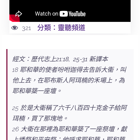
分類：
靈聽頻道
321
經文：歷代志上21:18, 25-31 新譯本
18 耶和華的使者吩咐迦得去告訴大衞，叫
他上去，在耶布斯人阿珥楠的禾場上，為
耶和華築一座壇。
25 於是大衛稱了六千八百四十克金子給阿
珥楠，買了那塊地。
26 大衛在那裡為耶和華築了一座祭壇，獻
上燔祭和平安祭；他呼求耶和華，耶和華