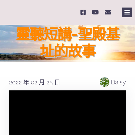
Skip
to
Tog
content
Nav
主頁
靈聽短講-聖殿基
址的故事
關於我們
奉獻支持
2022 年 02 月 25 日
Daisy
課程報名
Search
for: