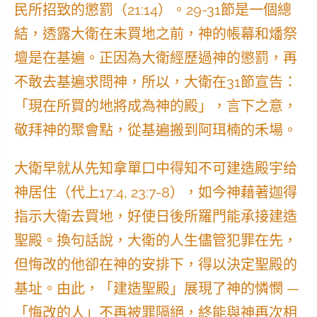
民所招致的懲罰（21:14）。29-31節是一個總
結，透露大衛在未買地之前，神的帳幕和燔祭
壇是在基遍。正因為大衛經歷過神的懲罰，再
不敢去基遍求問神，所以，大衛在31節宣告：
「現在所買的地將成為神的殿」，言下之意，
敬拜神的聚會點，從基遍搬到阿珥楠的禾場。
大衛早就从先知拿單口中得知不可建造殿宇给
神居住（代上17:4, 23:7-8），如今神藉著迦得
指示大衛去買地，好使日後所羅門能承接建造
聖殿。換句話說，大衛的人生儘管犯罪在先，
但悔改的他卻在神的安排下，得以決定聖殿的
基址。由此，「建造聖殿」展現了神的憐憫 —
「悔改的人」不再被罪隔絕，終能與神再次相