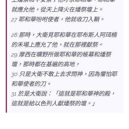
就應允他，從天上降火在燔祭壇上。
27 耶和華吩咐使者，他就收刀入鞘。
28 那時，大衛見耶和華在耶布斯人阿珥楠
的禾場上應允了他，就在那裡獻祭。
29 摩西在曠野所做耶和華的帳幕和燔祭
壇，那時都在基遍的高地，
30 只是大衛不敢上去求問神，因為懼怕耶
和華使者的刀。
31 於是大衛說：「這就是耶和華神的殿，
這就是給以色列人獻燔祭的壇。」