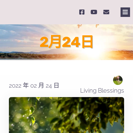
Skip
to
Tog
content
Nav
主
2月24日
關
奉
2022 年 02 月 24 日
課
Living Blessings
Se
for