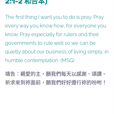
2:1-2 和合本)
The first thing I want you to do is pray. Pray
every way you know how, for everyone you
know. Pray especially for rulers and their
governments to rule well so we can be
quietly about our business of living simply, in
humble contemplation. (MSG)
禱告：親愛的主，願我們每天以感謝、頌讚、
祈求來到祢面前，願我們好好遵行祢的吩咐！