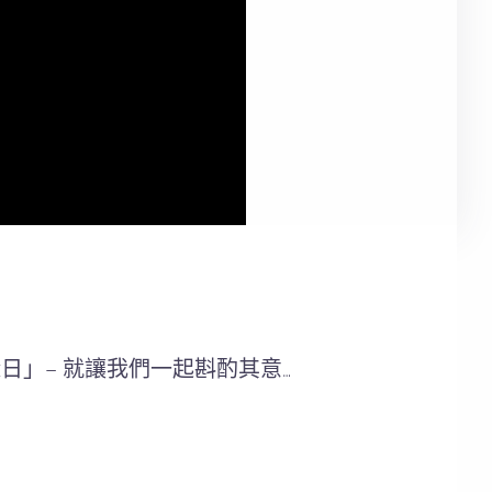
」– 就讓我們一起斟酌其意…