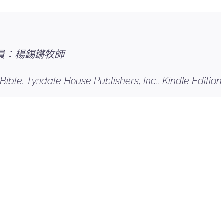
 講員：楊錫鏘牧師
Bible. Tyndale House Publishers, Inc.. Kindle Edition