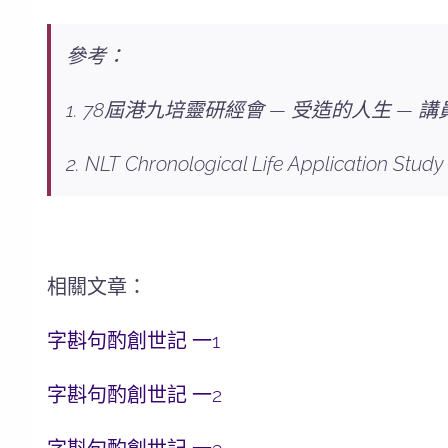
參考：
1. 78屆港九培靈研經會 — 受造的人生 —
2. NLT Chronological Life Application Study 
相關文章：
字斟句酌創世記 一1
字斟句酌創世記 一2