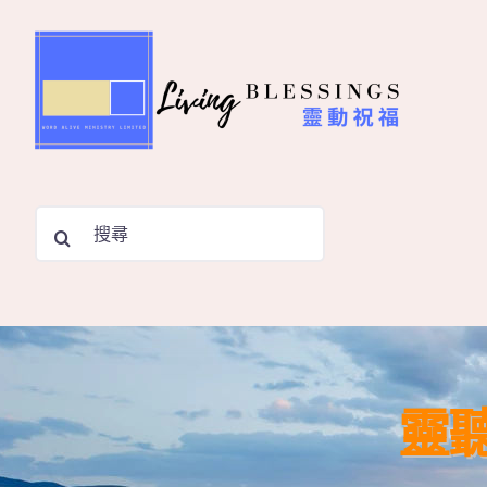
Skip
to
content
Search
for:
靈聽