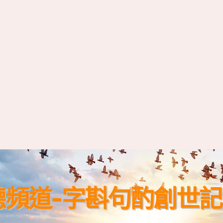
頻道-字斟句酌創世記