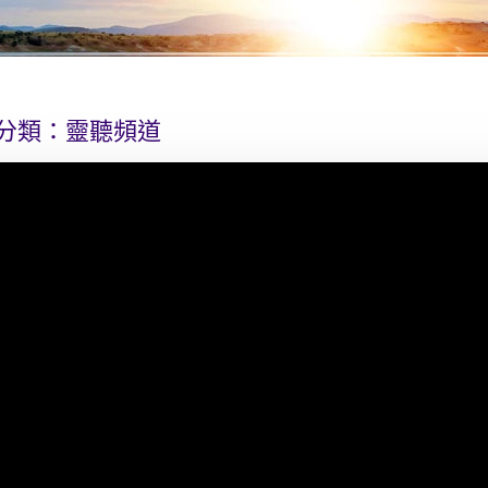
分類：
靈聽頻道