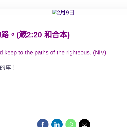
(箴2:20 和合本)
d keep to the paths of the righteous. (NIV)
的事！