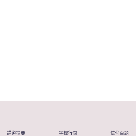
講道摘要
字裡行間
信仰百題