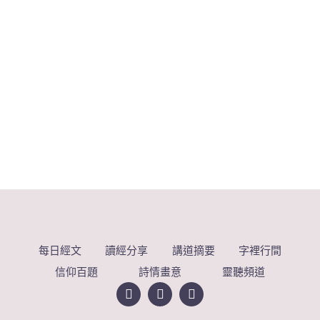
每日經文
讀經分享
講道摘要
字裡行間
信仰百題
詩情畫意
靈聽頻道