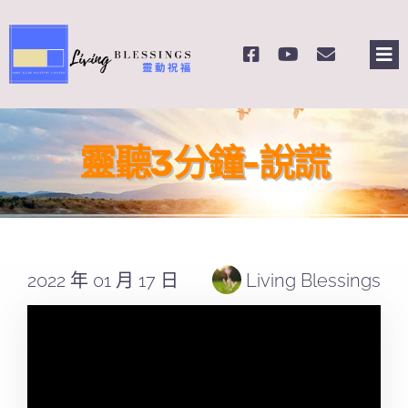
Skip
to
Tog
content
Nav
主頁
靈聽3分鐘-說謊
關於我們
奉獻支持
2022 年 01 月 17 日
Living Blessings
課程報名
Search
for: