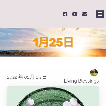
Skip
to
Tog
content
Nav
主
1月25日
關
奉
課
2022 年 01 月 25 日
Living Blessings
Se
for