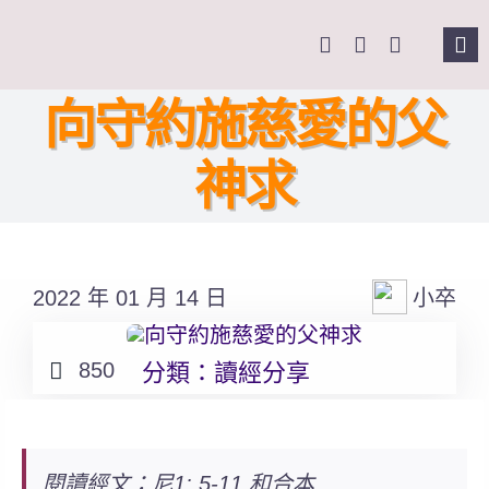
Skip
to
Tog
content
Nav
主頁
向守約施慈愛的父
神求
關於我們
奉獻支持
2022 年 01 月 14 日
小卒
課程報名
850
分類：
讀經分享
Search
for:
閱讀經文：尼1: 5-11 和合本