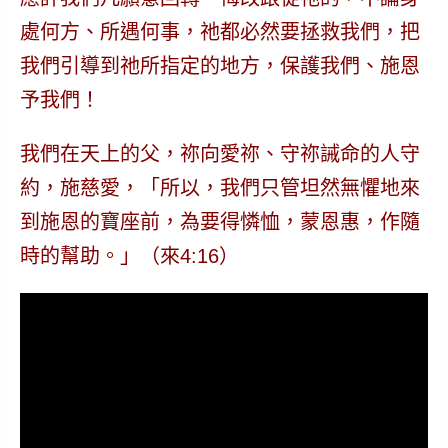
處何方、所遇何事，祂都必然要拯救我們，把
我們引導到祂所指定的地方，保護我們、施恩
予我們！
我們在天上的父，祢向愛祢、守祢誡命的人守
約，施慈愛，「所以，我們只管坦然無懼地來
到施恩的寶座前，為要得憐恤，蒙恩惠，作隨
時的幫助。」（來4:16）