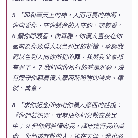
5 「耶和華天上的神，大而可畏的神啊，
你向愛你、守你誡命的人守約，施慈愛。
6 願你睜眼看，側耳聽，你僕人晝夜在你
面前為你眾僕人以色列民的祈禱，承認我
們以色列人向你所犯的罪。我與我父家都
有罪了。 7 我們向你所行的甚是邪惡，沒
有遵守你藉着僕人摩西所吩咐的誡命、律
例、典章。
8 「求你記念所吩咐你僕人摩西的話說：
『你們若犯罪，我就把你們分散在萬民
中； 9 但你們若歸向我，謹守遵行我的誡
命，你們被趕散的人，雖在天涯，我也必