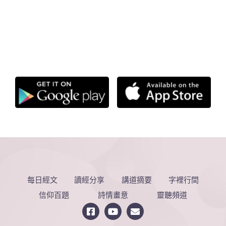
每日經文
讀經分享
講道摘要
字裡行間
信仰百題
詩情畫意
靈聽頻道