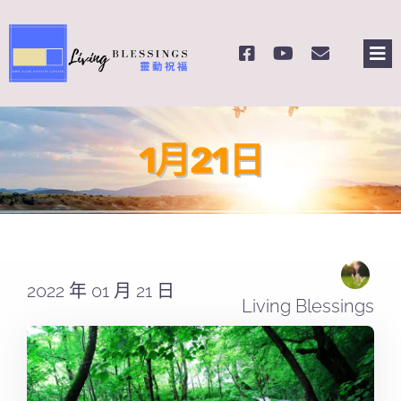
Skip
to
Tog
content
Nav
主頁
1月21日
關於我們
奉獻支持
課程報名
2022 年 01 月 21 日
Living Blessings
Search
for: