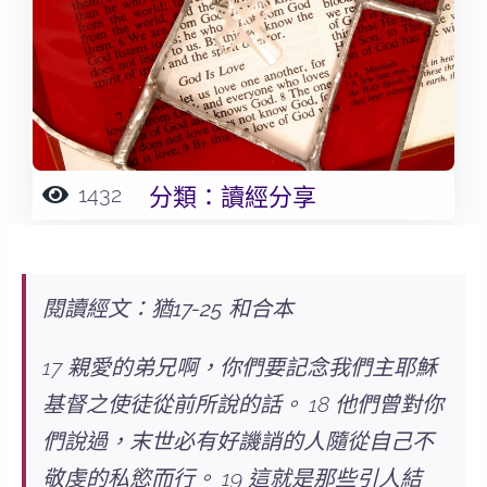
1432
分類：
讀經分享
閱讀經文：猶17-25 和合本
17 親愛的弟兄啊，你們要記念我們主耶穌
基督之使徒從前所說的話。 18 他們曾對你
們說過，末世必有好譏誚的人隨從自己不
敬虔的私慾而行。 19 這就是那些引人結