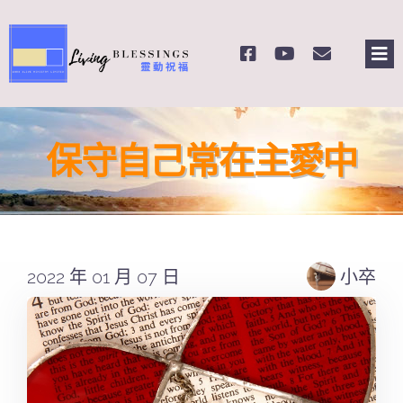
Skip
to
Tog
content
Nav
主頁
保守自己常在主愛中
關於我們
奉獻支持
2022 年 01 月 07 日
小卒
課程報名
Search
for: