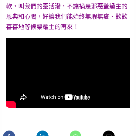
軟，叫我們的靈活潑，不讓禍患邪惡蓋過主的
恩典和心腸，好讓我們能始終無瑕無疵、歡歡
喜喜地等候榮耀主的再來！