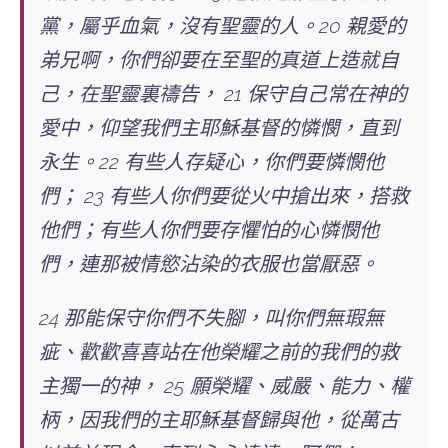
黨，屬乎血氣，沒有聖靈的人。20 親愛的
弟兄啊，你們卻要在至聖的真道上造就自
己，在聖靈裏禱告， 21 保守自己常在神的
愛中，仰望我們主耶穌基督的憐憫，直到
永生。22 有些人存疑心，你們要憐憫他
們； 23 有些人你們要從火中搶出來，搭救
他們；有些人你們要存懼怕的心憐憫他
們，連那被情慾沾染的衣服也當厭惡。
24 那能保守你們不失腳，叫你們無瑕無
疵、歡歡喜喜站在他榮耀之前的我們的救
主獨一的神， 25 願榮耀、威嚴、能力、權
柄，因我們的主耶穌基督歸與他，從萬古