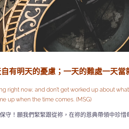
有明天的憂慮；一天的難處一天當就夠了
oing right now, and don’t get worked up about wh
ome up when the time comes. (MSG)
保守！願我們緊緊跟從祢，在祢的恩典帶領中珍惜