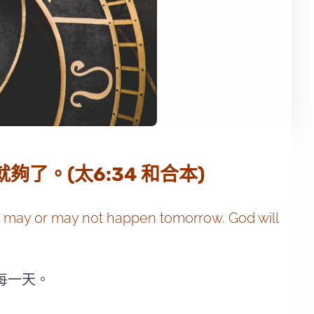
。(太6:34 和合本)
at may or may not happen tomorrow. God will
每一天。