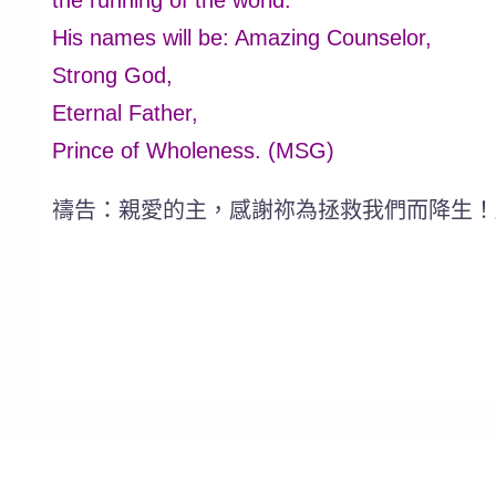
His names will be: Amazing Counselor,
Strong God,
Eternal Father,
Prince of Wholeness. (MSG)
禱告：親愛的主，感謝祢為拯救我們而降生！