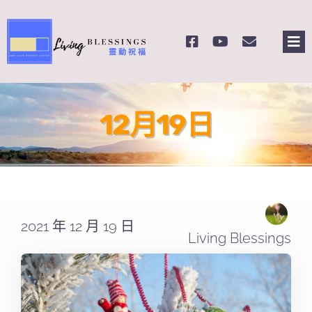
Skip
to
Tog
content
Nav
主頁
12月19日
關於我們
奉獻支持
課程報名
2021 年 12 月 19 日
Living Blessings
Search
for: