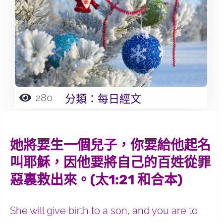
280
分類：
每日經文
她將要生一個兒子，你要給他起名
叫耶穌，因他要將自己的百姓從罪
惡裏救出來。(太1:21 和合本)
She will give birth to a son, and you are to