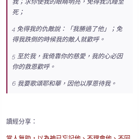
我；
求你使我的眼睛明亮，免得我沉睡至
死；
4
免得
我的仇敵說：「我勝過了他」；
免
得
我跌倒的時候我的敵人就歡呼。
5 至於我，我倚靠你的慈愛，我的心必因
你的救恩歡呼。
6
我要歌頌耶和華，因他以厚恩待我。
讀經分享：
當人無助，以為神已忘記他、不理會他、不回