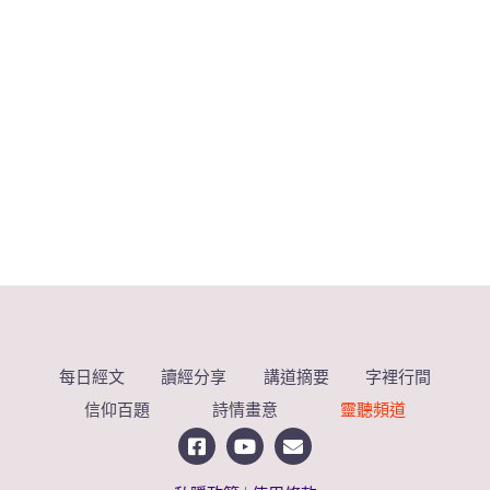
每日經文
讀經分享
講道摘要
字裡行間
信仰百題
詩情畫意
靈聽頻道