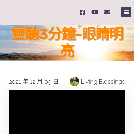
Skip
to
Tog
content
Nav
主
靈聽3分鐘-眼睛明
亮
關
奉
2021 年 12 月 09 日
Living Blessings
課
Se
for