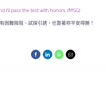
I’ll pass the test
with honors. (MSG)
有困難險阻、試探引誘，也靠著祢平安得勝！