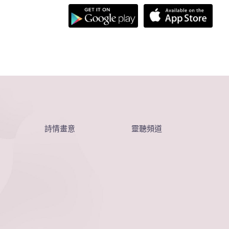
詩情畫意
靈聽頻道