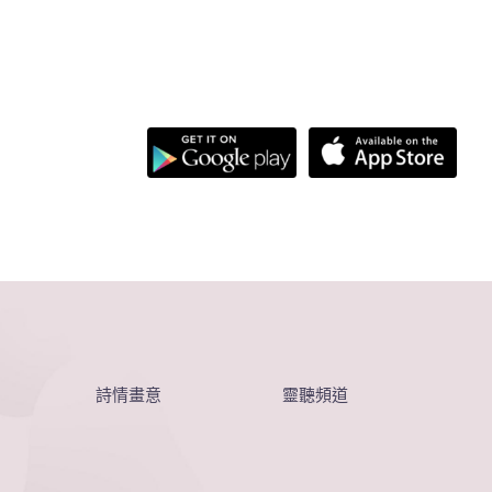
詩情畫意
靈聽頻道