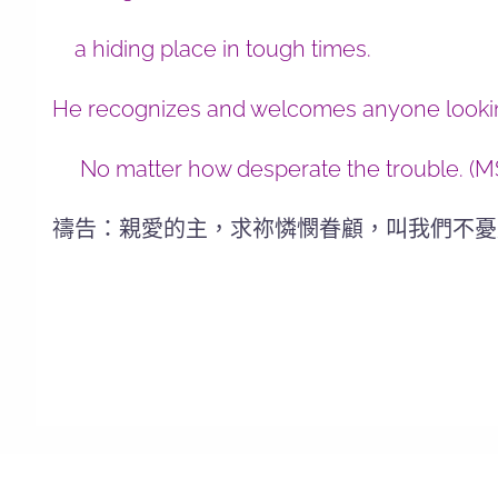
a hiding place in tough times.
He recognizes and welcomes
anyone lookin
No matter how desperate the trouble. (M
禱告：親愛的主，求祢憐憫眷顧，叫我們不憂