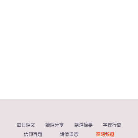
每日經文
讀經分享
講道摘要
字裡行間
信仰百題
詩情畫意
靈聽頻道