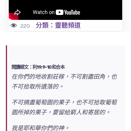
分類：
靈聽頻道
220
閱讀經文：利19: 9-10 和合本
在你們的地收割莊稼，
不可
割盡田角，也
不可
拾取所遺落的。
不可
摘盡葡萄園的果子，也
不可
拾取葡萄
園所掉的果子，要留給窮人和寄居的。
我是耶和華你們的神
。