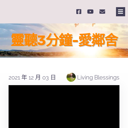
Skip
to
Tog
content
Nav
主
靈聽3分鐘-愛鄰舍
關
奉
2021 年 12 月 03 日
Living Blessings
課
Se
for