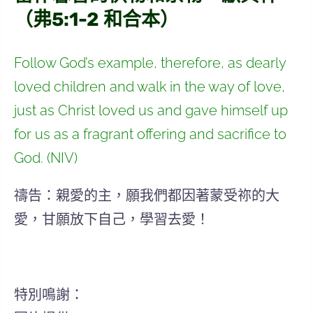
（弗5:1-2 和合本）
Follow God’s example, therefore, as dearly
loved children and walk in the way of love,
just as Christ loved us and gave himself up
for us as a fragrant offering and sacrifice to
God. (NIV)
禱告：親愛的主，願我們都因著蒙受祢的大
愛，甘願放下自己，學習去愛！
特別鳴謝：