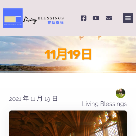
Skip
to
Tog
content
Nav
主頁
11月19日
關於我們
奉獻支持
課程報名
2021 年 11 月 19 日
Living Blessings
Search
for: