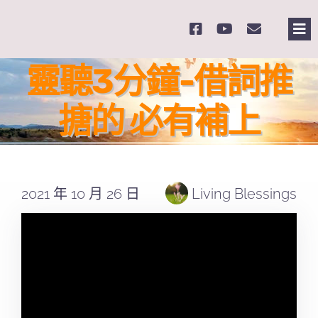
Skip
to
Tog
content
Nav
主
靈聽3分鐘-借詞推
搪的 必有補上
關
奉
2021 年 10 月 26 日
Living Blessings
課
Se
for