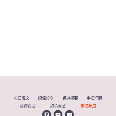
每日經文
讀經分享
講道摘要
字裡行間
信仰百題
詩情畫意
靈聽頻道