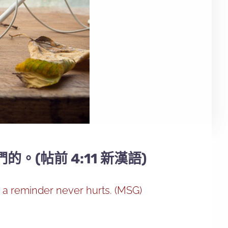
帖前 4:11 新漢語)
t a reminder never hurts. (MSG)