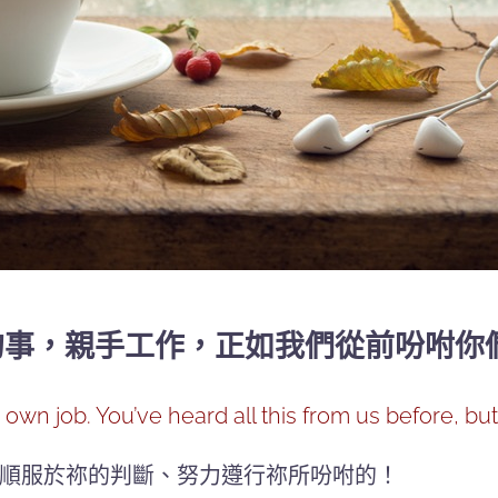
，親手工作，正如我們從前吩咐你們的。(
own job. You’ve heard all this from us before, bu
順服於祢的判斷、努力遵行祢所吩咐的！