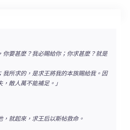
，你要甚麼？我必賜給你；你求甚麼？就是
；我所求的，是求王將我的本族賜給我。因
失，敵人萬不能補足。」
他，就起來，求王后以斯帖救命。