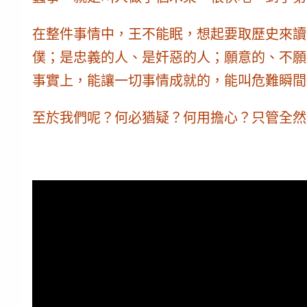
在整件事情中，王不能眠，想起要取歷史來讀
僕；是忠義的人、是奸惡的人；願意的、不願
事實上，能讓一切事情成就的，能叫危難瞬間
至於我們呢？何必猶疑？何用擔心？只管全然