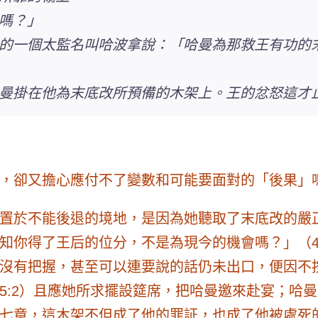
嗎？」
的一個太監名叫哈波拿說：「哈曼為那救王有功的
曼掛在他為末底改所預備的木架上。王的忿怒這才
，卻又擔心應付不了變數和可能要面對的「後果」
置於不能後退的境地，是因為她聽取了末底改的嚴
知你得了王后的位分，不是為現今的機會嗎？
」（
沒有把握，甚至可以連要說的話仍未出口，便因不按
5:2）且應她所求擺設筵席，把哈曼邀來赴宴；哈
七章，這木架不但成了他的罪証，也成了他被處死