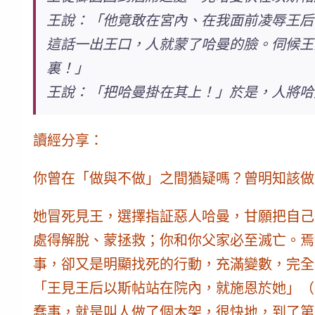
王說：「他竟敢在宮內、在我面前凌辱王后
這話一出王口，人就蒙了哈曼的臉。伺候王
裏！」
王說：「把哈曼掛在其上！」於是，人將哈
讀經分享：
你曾在「做與不做」之間猶疑嗎？曾明知該做
她冒死見王，選擇指証惡人哈曼，甘願把自己
處得解脫、蒙拯救；你和你父家必至滅亡。
焉
事
，卻又是明顯找死的行動，充滿變數，完全
「王見王后以斯帖站在院內，就施恩於她」（
蠢事
，就是叫人做了個木架，很快地，到了第