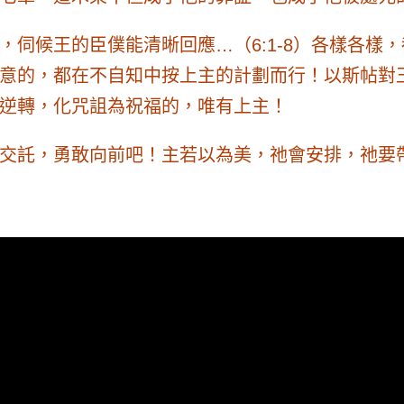
，伺候王的臣僕能清晰回應…（6:1-8）各樣各樣
意的，都在不自知中按上主的計劃而行！以斯帖對
逆轉，化咒詛為祝福的，唯有上主！
交託，勇敢向前吧！主若以為美，祂會安排，祂要