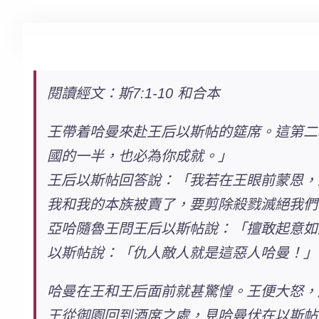
閱讀經文：斯7:1-10 和合本
王帶着哈曼來赴王后以斯帖的筵席。這第二
國的一半，也必為你成就。」
王后以斯帖回答說：「我若在王眼前蒙恩，
我和我的本族被賣了，要剪除殺戮滅絕我們
亞哈隨魯王問王后以斯帖說：「擅敢起意如
以斯帖說：「仇人敵人就是這惡人哈曼！」
哈曼在王和王后面前就甚驚惶。王便大怒，
王從御園回到酒席之處，見哈曼伏在以斯帖