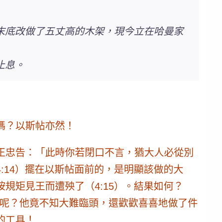
末底改做了五丈高的木架，現今立在哈曼家
止息。
嗎？以斯帖亦然！
正忠告：「
此時你若閉口不言
，猶大人必從別
4:14）擺在以斯帖面前的，是明顯該做的
大
規矩見王而遭殃了（4:15）。結果如何？
曼呢？他竟不知大難臨頭，還歡歡喜喜地做了件
的工具！