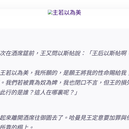
次在酒席筵前，王又問以斯帖說：「王后以斯帖啊
王若以為美，我所願的，是願王將我的性命賜給我
。我們若被賣為奴為婢，我也閉口不言，但王的損
此行的是誰？這人在哪裏呢？」
起來離開酒席往御園去了。哈曼見王定意要加罪與
所靠的榻上。