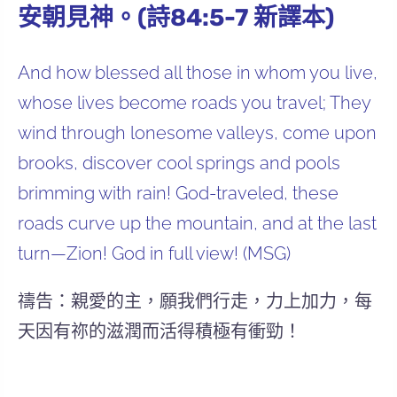
安朝見神。(詩84:5-7 新譯本)
And how blessed all those in whom you live,
whose lives become roads you travel; They
wind through lonesome valleys, come upon
brooks, discover cool springs and pools
brimming with rain! God-traveled, these
roads curve up the mountain, and at the last
turn—Zion! God in full view! (MSG)
禱告：親愛的主，願我們行走，力上加力，每
天因有祢的滋潤而活得積極有衝勁！