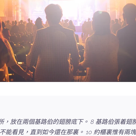
所，放在兩個基路伯的翅膀底下。 8 基路伯張着翅膀
不能看見，直到如今還在那裏。 10 約櫃裏惟有兩