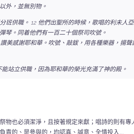
以外，並無別物。
不分班供職。 12 他們出聖所的時候，歌唱的利未
彈琴。同着他們有一百二十個祭司吹號。
一，讚美感謝耶和華。吹號、敲鈸，用各種樂器，揚
司不能站立供職，因為耶和華的榮光充滿了神的殿。
祭物也必須潔淨，且按著規定來獻；唱詩的則有專
責的、是參與的，均認真、誠意、全情投入…..