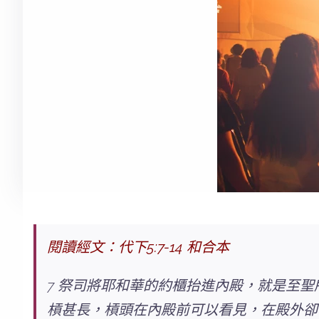
閱讀經文：代下5:7-14 和合本
7 祭司將耶和華的約櫃抬進內殿，就是至聖
槓甚長，槓頭在內殿前可以看見，在殿外卻