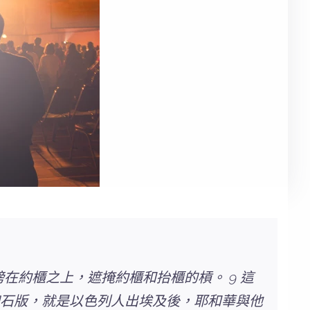
在約櫃之上，遮掩約櫃和抬櫃的槓。 9 這
塊石版，就是以色列人出埃及後，耶和華與他