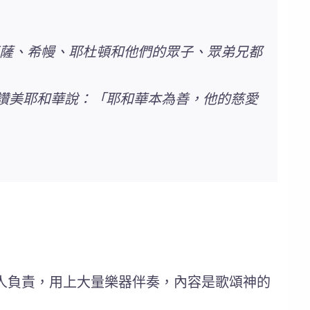
人亞薩、希幔、耶杜頓和他們的眾子、眾弟兄都
聲讚美耶和華說：「耶和華本為善，他的慈愛
人負責，用上大量樂器伴奏，內容是歌頌神的