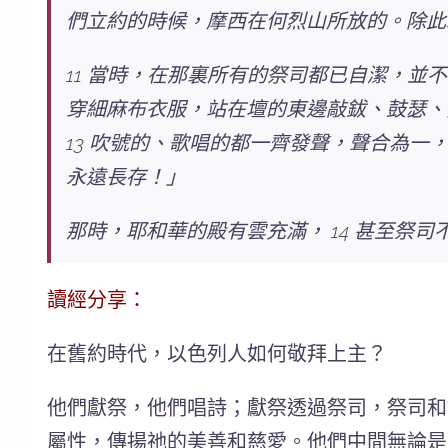
們立約的時候，摩西在何烈山所放的。除此
11 當時，在那裏所有的祭司都已自潔，並
穿細麻布衣服，站在壇的東邊敲鈸、鼓瑟、
13 吹號的、歌唱的都一齊發聲，聲合為
永遠長存！」
那時，耶和華的殿有雲充滿， 14 甚至祭
讀經分享：
在舊約時代，以色列人如何敬拜上主？
他們獻祭，他們唱詩；獻祭透過祭司，祭司和
屬性，傳揚祂的美善和慈愛。他們中間無論是負