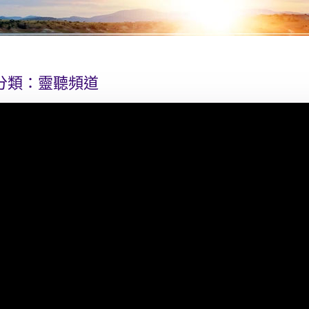
分類：
靈聽頻道