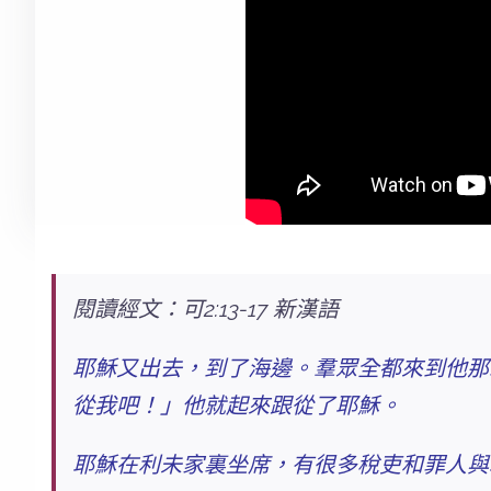
閱讀經文：可2:13-17 新漢語
耶穌又出去，到了海邊。羣眾全都來到他那
從我吧！」他就起來跟從了耶穌。
耶穌在利未家裏坐席，有很多稅吏和罪人與