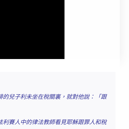
腓的兒子利未坐在稅關裏，就對他說：「跟
法利賽人中的律法教師看見耶穌跟罪人和稅