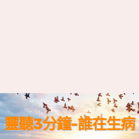
靈聽3分鐘-誰在生病