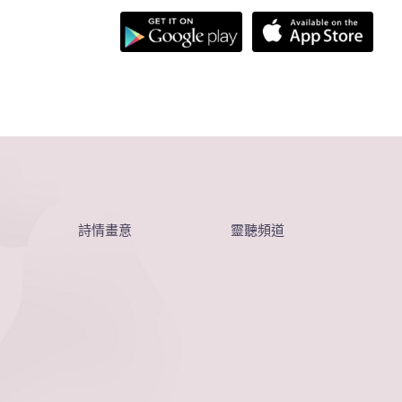
詩情畫意
靈聽頻道