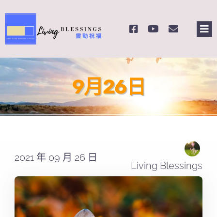
Skip
to
Tog
content
Nav
主頁
9月26日
關於我們
奉獻支持
課程報名
2021 年 09 月 26 日
Living Blessings
Search
for: