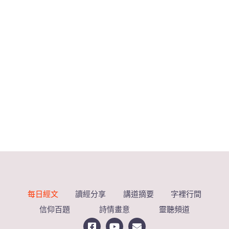
每日經文
讀經分享
講道摘要
字裡行間
信仰百題
詩情畫意
靈聽頻道