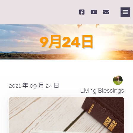
Skip
to
Tog
content
Nav
主
9月24日
關
奉
2021 年 09 月 24 日
課
Living Blessings
Se
for