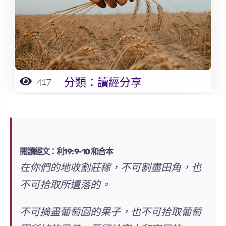
417
分類：
讀經分享
閱讀經文：利19: 9-10 和合本
在你們的地收割莊稼，
不可
割盡田角，也
不可
拾取所遺落的。
不可
摘盡葡萄園的果子，也
不可
拾取葡萄