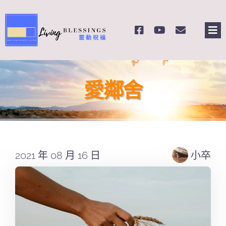
Skip
to
Tog
content
Nav
主頁
愛鄰舍
關於我們
奉獻支持
2021 年 08 月 16 日
小卒
課程報名
Search
for: