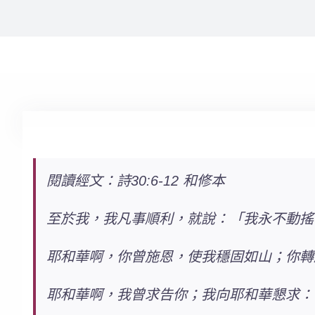
閱讀經文：詩30:6-12 和修本
至於我，我凡事順利，就說：「我永不動搖
耶和華啊，你曾施恩，使我穩固如山；你轉
耶和華啊，我曾求告你；我向耶和華懇求：