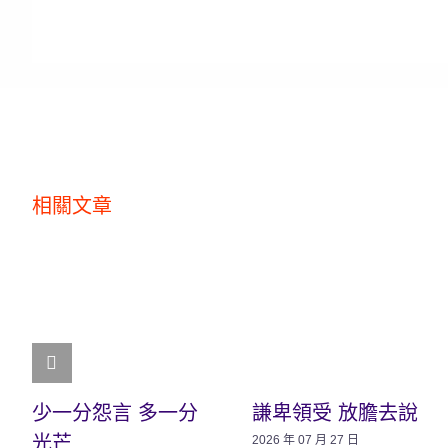
相關文章
少一分怨言 多一分
謙卑領受 放膽去說
光芒
2026 年 07 月 27 日