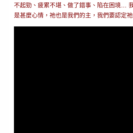
不起勁、疲累不堪、做了錯事、陷在困境… 
是甚麼心情，祂也是我們的主
，我們要認定祂