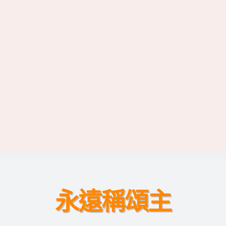
永遠稱頌主