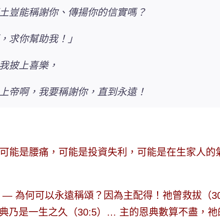
土豈能稱謝你、傳揚你的信實嗎？
，求你幫助我！」
我披上喜樂，
上帝啊，我要稱謝你，直到永遠！
可能是腰痛，可能是投資失利，可能是在生家人的氣
 —
為何可以永遠稱頌？因為主配得！
祂曾救拔（3
恩典乃是一生之久（30:5）… 主的恩典數算不盡