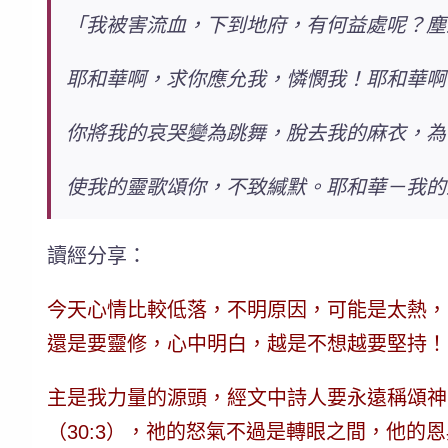
「我被害流血，下到地府，有何益處呢？塵
耶和華啊，求你應允我，憐憫我！耶和華啊
你將我的哀哭變為跳舞，脫去我的麻衣，為
使我的靈歌頌你，不致緘默。耶和華－我的
讀經分享：
今天心情比較低落，不明原因，可能是太熱，
還是要靈修，心中明白，
越是不想越要堅持
！
主是我力量的源頭
，經文中詩人要永遠稱頌神
（30:3），祂的怒氣不過是轉眼之間，他的