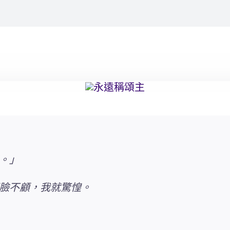
。」
臉不顧，我就驚惶。