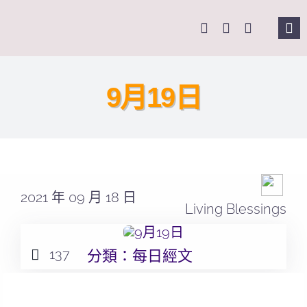
Skip
to
Tog
content
Nav
主
9月19日
關
奉
2021 年 09 月 18 日
課
Living Blessings
Se
137
分類：
每日經文
for