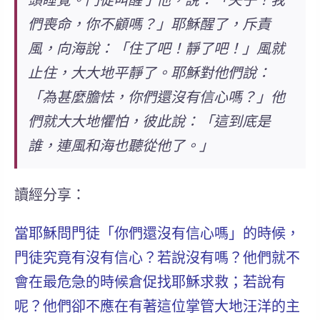
頭睡覺。門徒叫醒了他，說：「夫子！我
們喪命，你不顧嗎？」耶穌醒了，斥責
風，向海說：「住了吧！靜了吧！」風就
止住，大大地平靜了。耶穌對他們說：
「為甚麼膽怯，你們還沒有信心嗎？」他
們就大大地懼怕，彼此說：「這到底是
誰，連風和海也聽從他了。」
讀經分享：
當耶穌問門徒
「你們還沒有信心嗎」
的時候，
門徒究竟有沒有信心？若說沒有嗎？他們就不
會在最危急的時候倉促找耶穌求救；若說有
呢？他們卻不應在有著這位掌管大地汪洋的主