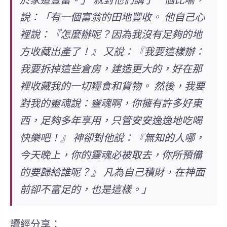
於家道豐富。」 就對他們講了一個比喻，
說：「有一個富翁的田地豐收。 他自己心
裡說：『怎麼辦呢？因為我沒有足夠的地
方收藏出產了！』 又說：『我要這樣辦：
我要拆掉這些倉房，建造更大的，好在那
裡收藏我的一切糧食和貨物。 然後，我要
對我的靈魂說：靈魂啊，你擁有許多好東
西，足夠多年享用，只管安安逸逸地吃喝
快樂吧！』 神卻對他說：『無知的人哪，
今天晚上，你的靈魂必被取去，你所預備
的要歸給誰呢？』 凡為自己積財，在神面
前卻不富足的，也是這樣。」
讀經分享：