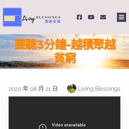
Skip
to
Tog
content
Nav
主頁
靈聽3分鐘-越積聚越
關於我們
貧窮
奉獻支持
2020 年 08 月 21 日
Living Blessings
課程報名
Search
for: