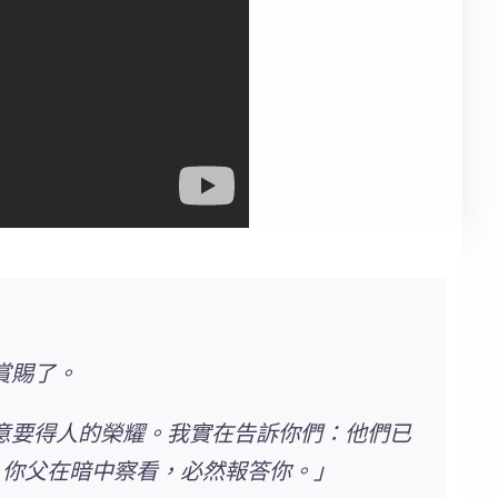
賞賜了。
意要得人的榮耀
。我實在告訴你們：他們已
，你父在暗中察看，必然報答你
。」