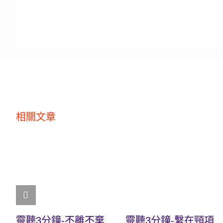
相關文章
靈聽3分鐘-不離不棄
靈聽3分鐘-繫在頸項