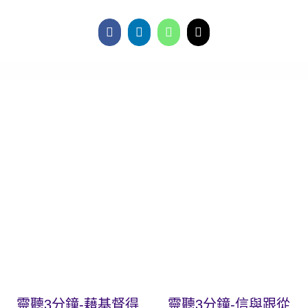
靈聽3分鐘-藉基督得
靈聽3分鐘-信與跟從