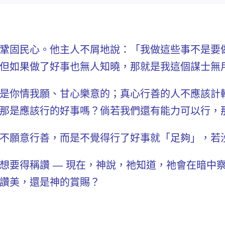
鞏固民心。他主人不屑地說：「我做這些事不是要
但如果做了好事也無人知曉，那就是我這個謀士無
是你情我願、甘心樂意的；
真心行善
的人不應該計
那是
應該行
的好事嗎？倘若我們還
有能力可以行
，
不願意行善，而是不覺得行了好事就「足夠」，若
想要得稱讚 — 現在，神說，祂知道，祂會在暗中
讚美
，還是
神的賞賜
？