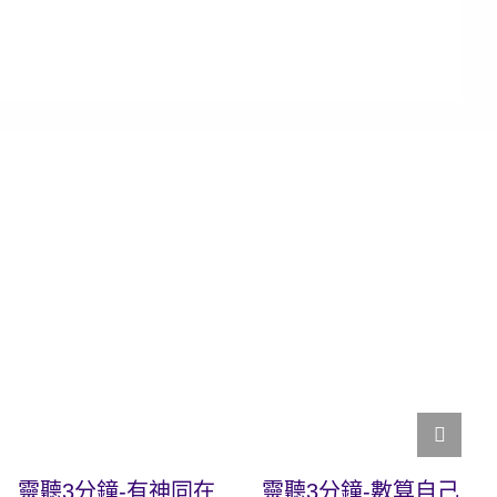
靈聽3分鐘-有神同在
靈聽3分鐘-數算自己