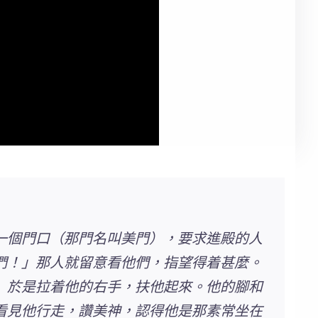
一個門口（那門名叫美門），要求進殿的人
們！」那人就留意看他們，指望得着甚麼。
」
於是拉着他的右手，扶他起來。他的腳和
看見他行走，讚美神
，認得他是那素常坐在