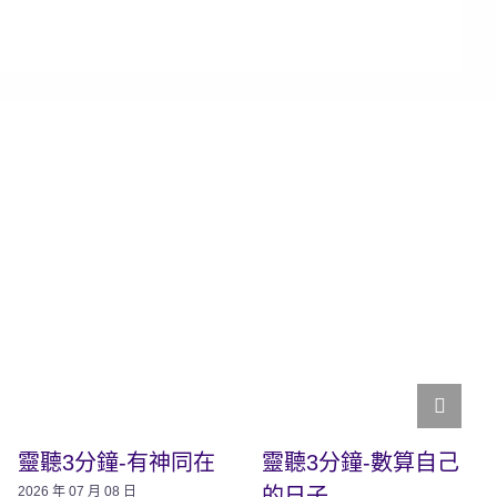
靈聽3分鐘-有神同在
靈聽3分鐘-數算自己
的日子
2026 年 07 月 08 日