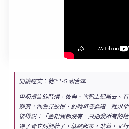
閱讀經文：徒3:1-6 和合本
申初禱告的時候，彼得、約翰上聖殿去。有
賙濟。他看見彼得、約翰將要進殿，就求他
彼得說：
「金銀我都沒有，只把我所有的給
踝子骨立刻健壯了，就跳起來，站着，又行