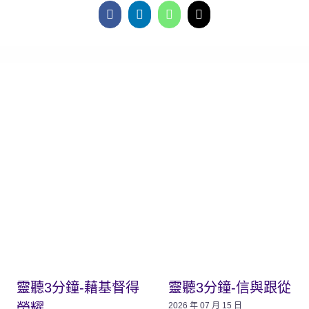
靈聽3分鐘-藉基督得
靈聽3分鐘-信與跟從
榮耀
2026 年 07 月 15 日