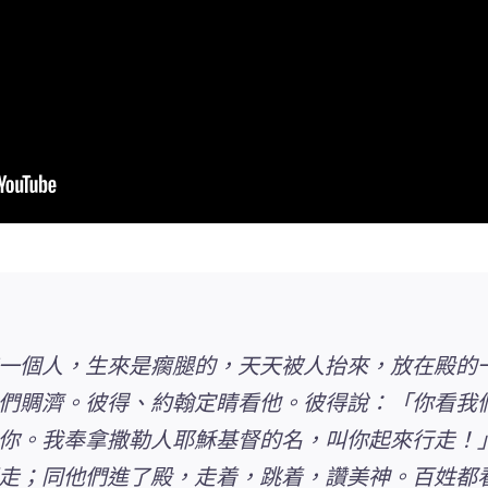
一個人，生來是瘸腿的，天天被人抬來，放在殿的
們賙濟。彼得、約翰定睛看他。彼得說：「你看我
你。我奉拿撒勒人耶穌基督的名，叫你起來行走！
走；
同他們進了殿，走着，跳着，讚美神。百姓都