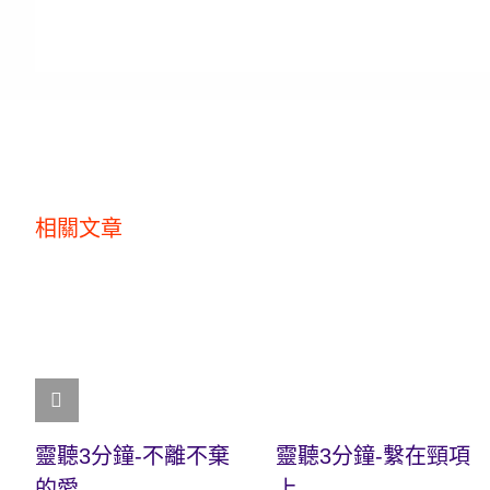
相關文章
靈聽3分鐘-不離不棄
靈聽3分鐘-繫在頸項
的愛
上