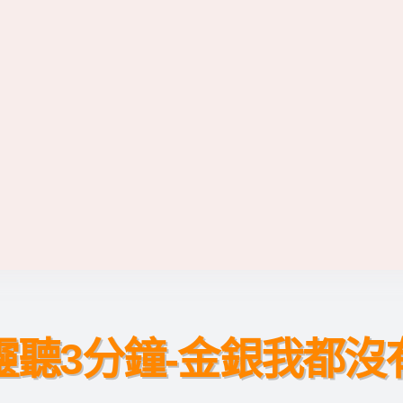
靈聽3分鐘-金銀我都沒