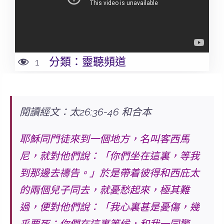
分類：
靈聽頻道
1
閱讀經文：太26:36-46 和合本
耶穌同門徒來到一個地方，名叫客西馬
尼，就對他們說：「你們坐在這裏，等我
到那邊去禱告。」於是帶着彼得和西庇太
的兩個兒子
同去
，就憂愁起來，極其難
過，便對他們說：
「我心裏甚是憂傷，幾