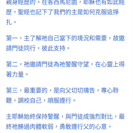
親身經歷的。在客西馬尼園，耶穌也有如此經
歷，聖經也記下了我們的主是如何克服這掙
扎。
第一，主了解祂自己當下的境況和需要，故邀
請門徒
同行
，彼此支持。
第二，祂邀請門徒為祂
警醒
守望，在心靈上得
著力量。
第三，最重要的，是
向父切切禱告，專心聆
聽，調校自己，順服遵行。
主耶穌始終保持警醒，與門徒成強烈對比，最
終祂勝過肉體軟弱，勇敢遵行父的心意。