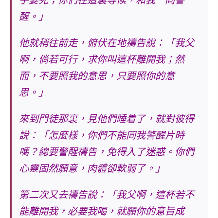
乎要死；你們在這裏等候，和我一同警
醒。」
他就稍往前走，俯伏在地禱告說：「我父
啊，倘若可行，求你叫這杯離開我；然
而，不要照我的意思，只要照你的意
思。」
來到門徒那裏，見他們睡着了，就對彼得
說：「怎麼樣，你們不能同我警醒片時
嗎？總要警醒禱告，免得入了迷惑。
你們
心靈固然願意，肉體卻軟弱了。
」
第二次又去禱告說：「我父啊，這杯若不
能離開我，必要我喝，就願你的意旨成