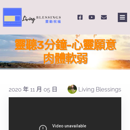
Skip
to
Tog
content
Nav
主頁
靈聽3分鐘-心靈願意
關於我們
肉體軟弱
奉獻支持
2020 年 11 月 05 日
Living Blessings
課程報名
Search
for: