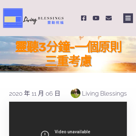
Skip
to
Tog
content
Nav
主頁
靈聽3分鐘-一個原則
關於我們
三重考慮
奉獻支持
2020 年 11 月 06 日
Living Blessings
課程報名
Search
for: