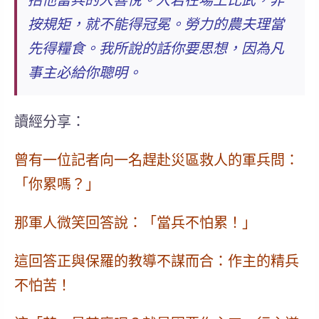
招他當兵的人喜悅。
人若在場上比武，非
按規矩，就不能得冠冕。勞力的農夫理當
先得糧食。
我所說的話你要思想，因為凡
事主必給你聰明。
讀經分享：
曾有一位記者向一名趕赴災區救人的軍兵問：
「你累嗎？」
那軍人微笑回答說：「當兵不怕累！」
這回答正與保羅的教導不謀而合：
作主的精兵
不怕苦！