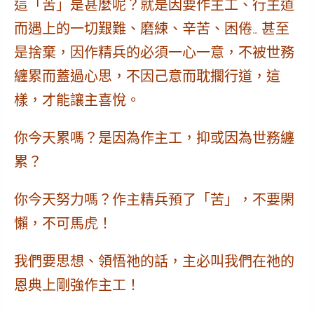
這「苦」是甚麼呢？就是因要作主工、行主道
而遇上的一切艱難、磨練、辛苦、困倦… 甚至
是捨棄，因作精兵的必須一心一意，不被世務
纏累而蓋過心思，不因己意而耽擱行道，這
樣，才能讓主喜悅。
你今天累嗎？
是因為作主工，抑或因為世務纏
累？
你今天努力嗎？
作主精兵預了「苦」，不要閑
懶，不可馬虎！
我們要思想、領悟祂的話，主必叫我們在祂的
恩典上剛強作主工！