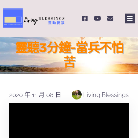
Skip
to
Tog
content
Nav
主頁
靈聽3分鐘-當兵不怕
關於我們
苦
奉獻支持
2020 年 11 月 08 日
Living Blessings
課程報名
Search
for: