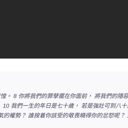
惶。 8 你將我們的罪孽擺在你面前， 將我們的隱
 10 我們一生的年日是七十歲， 若是強壯可到八十
氣的權勢？ 誰按着你該受的敬畏曉得你的忿怒呢？ 