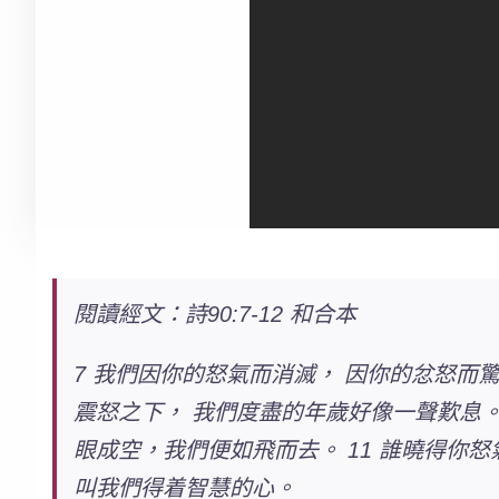
閱讀經文：詩90:7-12 和合本
7 我們因你的怒氣而消滅， 因你的忿怒而驚
震怒之下， 我們度盡的年歲好像一聲歎息。
眼成空，我們便如飛而去。 11 誰曉得你怒
叫我們得着智慧的心。