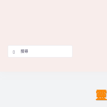
Skip
to
content
Search
for:
靈